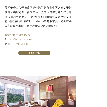
莎玛炮台山位于繁盛的铜锣湾和北角商业区之间，于港
铁炮台山站对面，往来中环、太古不过10分钟车程，地
理位置相当优越。 115个现代时尚的精品公寓单位，拥
有国际知名设计师Dillon Garris的订制家具，还备有各
式高科技小家电，为生活加添更多时尚便利。
香港北角英皇道151号
E:
info@shama.com
T:
+852 3711 2888
了解更多