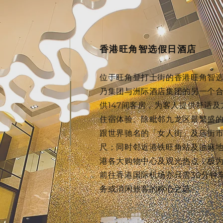
香港旺角智选假日酒店
位于旺角登打士街的香港旺角智
乃集团与洲际酒店集团的另一个
供147间客房，为客人提供舒适
住宿体验。除毗邻九龙区最繁盛
跟世界驰名的「女人街」及庙街
尺；同时邻近港铁旺角站及油麻
港各大购物中心及观光热点，极
前往香港国际机场亦只需30分钟
务或消闲旅客的称心之选。
香港旺角登打士街1号