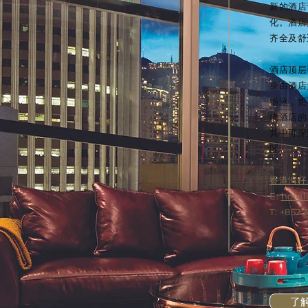
新的酒店
化。酒店
齐全及舒
酒店顶层
身由酒店
畅泳，更
绕酒店的
其中可深
区。 ​
香港湾仔
E:
hote
T: +852 
了