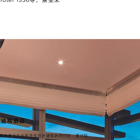
l 1936等。展望未
英迪格酒店
集合多元文化和充斥历史建筑的湾仔区，通过崭