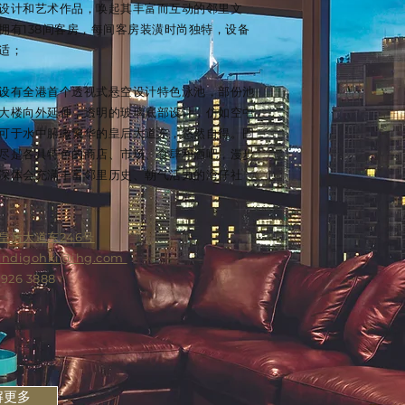
设计和艺术作品，唤起其丰富而互动的邻里文
拥有138间客房，每间客房装潢时尚独特，设备
适；
设有全港首个透视式悬空设计特色泳池，部份池
大楼向外延伸，透明的玻璃底部设计，仿如空中
可于水中腑瞰繁华的皇后大道东，悠然自得。围
尽是各具特色的商店、市场、食肆和酒吧，漫步
深体会充满丰富邻里历史、朝气活力的湾仔社
皇后大道东246号
lindigohki@ihg.com
3926 3888
解更多