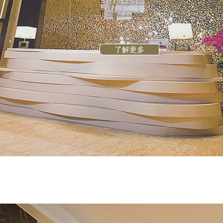
E:
info.hkgmk@ihg.com
T:
+852 2200 3888
了解更多