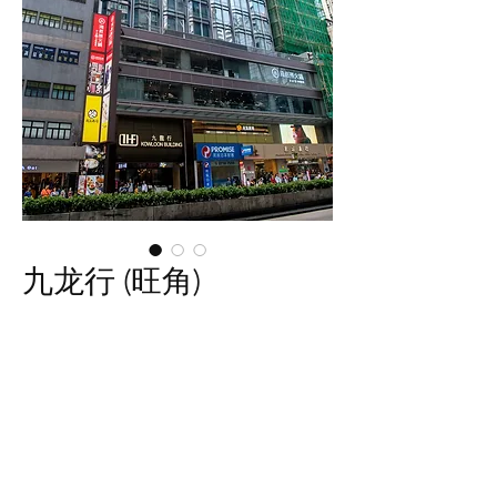
九龙行​ (旺角)
旺角弥敦道555号​
办公室 | 商铺
尺寸: 366 – 5,355 平方英尺
租务热线: 2862 2100