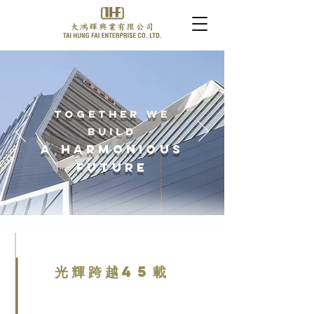
Together We
Build
A Harmonious
Future
光輝跨越45載