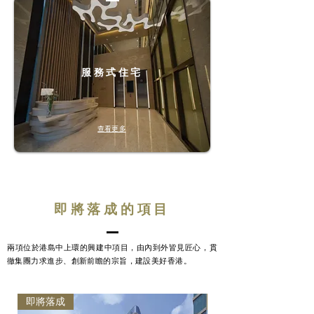
服務式住宅
查看更多
即將落成的項目
兩項位於港島中上環的興建中項目，由內到外皆見匠心，貫
徹集團力求進步、創新前瞻的宗旨，建設美好香港。
即將落成
即將落成