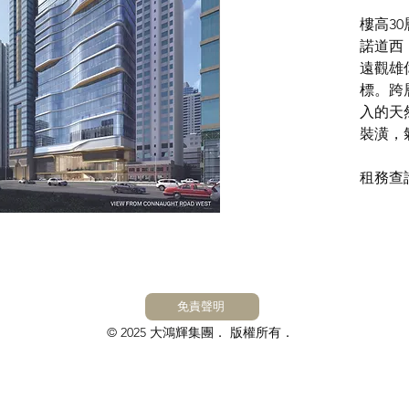
樓高3
諾道西
遠觀雄
標。跨
入的天
裝潢，
租務查詢：
免責聲明
© 2025 大鴻輝集團． 版權所有．