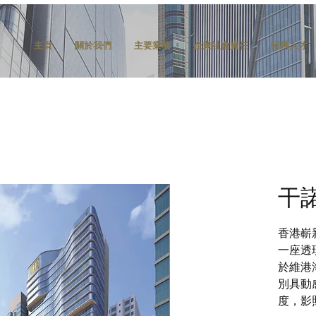
主頁
關於我們
主要業務
企業社會責任
招聘人才
干諾
香港嶄
一座透
於維港
別具動
度，影