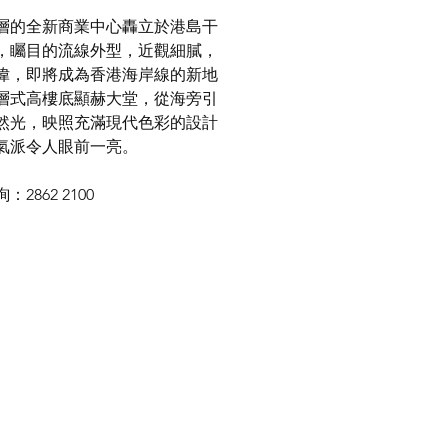
0層的全新商業中心轟立於港島干
，矚目的流線外型，近觀細膩，
偉，即將成為香港海岸線的新地
層式高樓底顯赫大堂，從海旁引
然光，映照充滿現代色彩的設計
氣派令人眼前一亮。
2862 2100