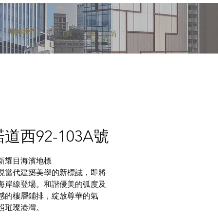
聯絡我們
EN
繁
简
道西92-103A號
新耀目海濱地標
現當代建築美學的新標誌，即將
海岸線登場。和諧優美的弧度及
感的樓層鋪排，綻放尊華的氣
照璀璨港灣。